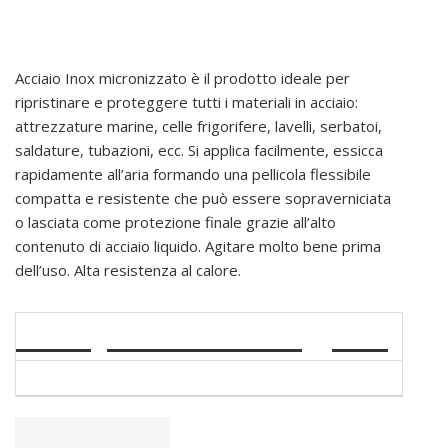
AI810 - ACCIAIO INOX
Acciaio Inox micronizzato è il prodotto ideale per
ripristinare e proteggere tutti i materiali in acciaio:
attrezzature marine, celle frigorifere, lavelli, serbatoi,
saldature, tubazioni, ecc. Si applica facilmente, essicca
rapidamente all’aria formando una pellicola flessibile
compatta e resistente che può essere sopraverniciata
o lasciata come protezione finale grazie all’alto
contenuto di acciaio liquido. Agitare molto bene prima
dell’uso. Alta resistenza al calore.
CODICE
DESCRIZIONE
PEZZI
81810/04
AI810 ACCIAIO INOX 400 ML
12
ULTERIORI