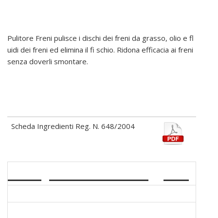
PU210 - PULITORE FRENI
Pulitore Freni pulisce i dischi dei freni da grasso, olio e fl
uidi dei freni ed elimina il fi schio. Ridona efficacia ai freni
senza doverli smontare.
Schede tecniche
Nome
Scarica
Scheda Ingredienti Reg. N. 648/2004
CODICE
DESCRIZIONE
PEZZI
82210/04
PU210 PULITORE FRENI 500 ML
12
82250/05
PU210 PULITORE FRENI 5 LT
2